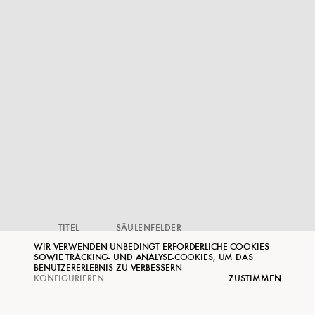
TITEL
SÄULENFELDER
INHALT
EVENT INSTALLATION
WIR VERWENDEN UNBEDINGT ERFORDERLICHE COOKIES 
ZEITRAUM
2018 - 2019
SOWIE TRACKING- UND ANALYSE-COOKIES, UM DAS 
ORT
HAUS DER KULTUREN DER WELT
BENUTZERERLEBNIS ZU VERBESSERN
KONFIGURIEREN
ZUSTIMMEN