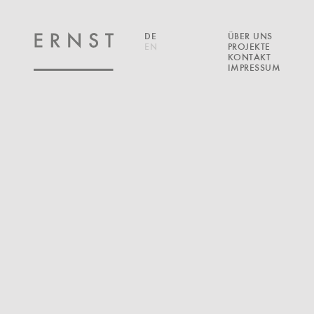
DE
ÜBER UNS
EN
PROJEKTE
KONTAKT
IMPRESSUM
1.077
SÄULENFELDER
2.001
WEISSER WÜRFEL
2.003
BÜROS AN DER SPREE
2.004
SCHWARZE SCHEUNE
2.005
HAUS FÜR EINEN BOXER
2.010
SCHRANK UND SCHEIBE
2.013
TANZSAAL UND SCHEUNE
2.016
GESCHWISTER
2.017
SCHIRM, CHARME UND MELONE
2.020
HORIZONT
2.025
RAUMREGAL
2.030
BLAUES WUNDER
2.039
ARTIST RESIDENCY
2.040
CAMPUS WALD
2.054
AUSTRITT INS GRÜNE
2.058
SCHWELLEN(T)RÄUME
6.001
BERLINER REMISE
6.002
BERLIN MAPS